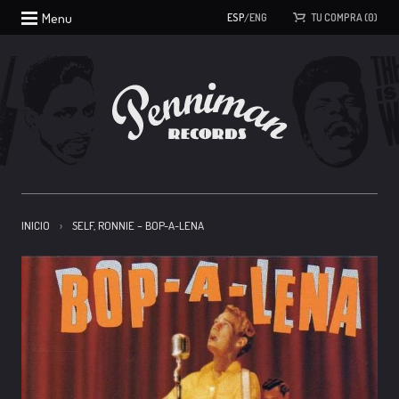
Menu
ESP
/
ENG
TU COMPRA
(
0
)
INICIO
SELF, RONNIE – BOP-A-LENA