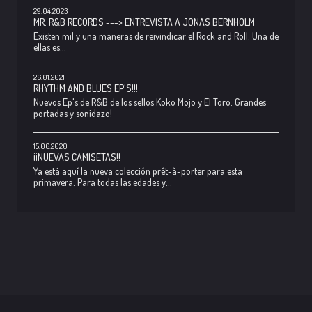
29.04.2023
MR. R&B RECORDS ---> ENTREVISTA A JONAS BERNHOLM
Existen mil y una maneras de reivindicar el Rock and Roll. Una de
ellas es...
26.01.2021
RHYTHM AND BLUES EP'S!!!
Nuevos Ep's de R&B de los sellos Koko Mojo y El Toro. Grandes
portadas y sonidazo!
15.06.2020
¡¡NUEVAS CAMISETAS!!
Ya está aquí la nueva colección prêt-à-porter para esta
primavera. Para todas las edades y...