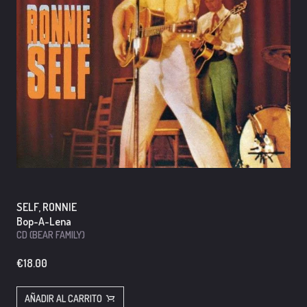
SELF, RONNIE
Bop-A-Lena
CD (BEAR FAMILY)
€18.00
Precio
habitual
AÑADIR AL CARRITO